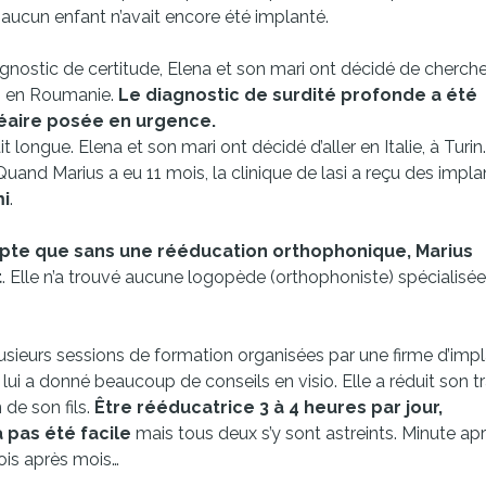
, aucun enfant n’avait encore été implanté.
gnostic de certitude, Elena et son mari ont décidé de cherche
si, en Roumanie.
Le diagnostic de surdité profonde a été
hléaire posée en urgence.
it longue. Elena et son mari ont décidé d’aller en Italie, à Turin
 Quand Marius a eu 11 mois, la clinique de lasi a reçu des impla
mi
.
ompte que sans une rééducation orthophonique, Marius
t
. Elle n’a trouvé aucune logopède (orthophoniste) spécialisé
plusieurs sessions de formation organisées par une firme d’imp
ui a donné beaucoup de conseils en visio. Elle a réduit son tr
 de son fils.
Être rééducatrice 3 à 4 heures par jour,
 pas été facile
mais tous deux s’y sont astreints. Minute ap
mois après mois…