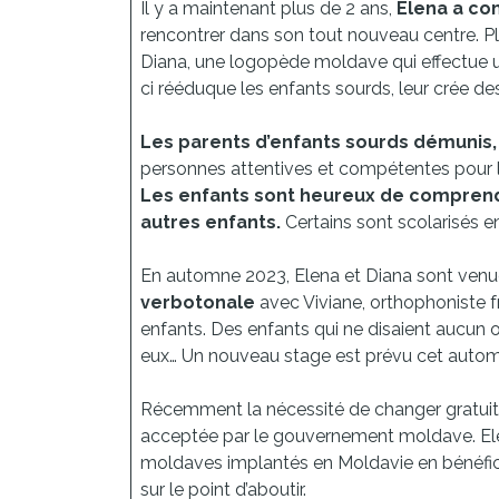
Il y a maintenant plus de 2 ans,
Elena a co
rencontrer dans son tout nouveau centre. Pl
Diana, une logopède moldave qui effectue un 
ci rééduque les enfants sourds, leur crée des
Les parents d’enfants sourds démunis, p
personnes attentives et compétentes pour les é
Les enfants sont heureux de comprendr
autres enfants.
Certains sont scolarisés en
En automne 2023, Elena et Diana sont venu
verbotonale
avec Viviane, orthophoniste f
enfants. Des enfants qui ne disaient aucun o
eux… Un nouveau stage est prévu cet auto
Récemment la nécessité de changer gratuit
acceptée par le gouvernement moldave. Elen
moldaves implantés en Moldavie en bénéfici
sur le point d’aboutir.