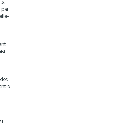
 la
 par
elle-
ant.
les
 des
entre
st