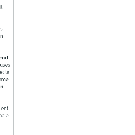
il
s.
en
tend
euses
et la
omme
en
 ont
nale