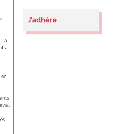
J’adhère
r
. La
nts
e en
lants
avail
rès