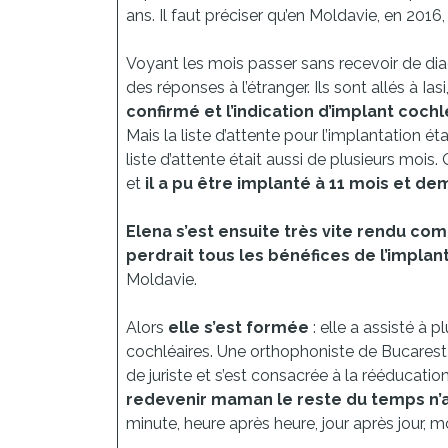
ans. Il faut préciser qu’en Moldavie, en 2016
Voyant les mois passer sans recevoir de dia
des réponses à l’étranger. Ils sont allés à Ia
confirmé et l’indication d’implant coc
Mais la liste d’attente pour l’implantation éta
liste d’attente était aussi de plusieurs mois.
et
il a pu être implanté à 11 mois et de
Elena s’est ensuite très vite rendu c
perdrait tous les bénéfices de l’implan
Moldavie.
Alors
elle s’est formée
: elle a assisté à 
cochléaires. Une orthophoniste de Bucarest l
de juriste et s’est consacrée à la rééducation
redevenir maman le reste du temps n’a
minute, heure après heure, jour après jour, 