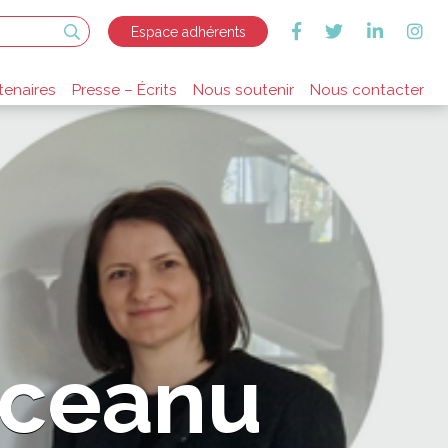
Espace adhérents
tenaires
Presse – Écrits
Nous soutenir
Nous contacter
pceanu