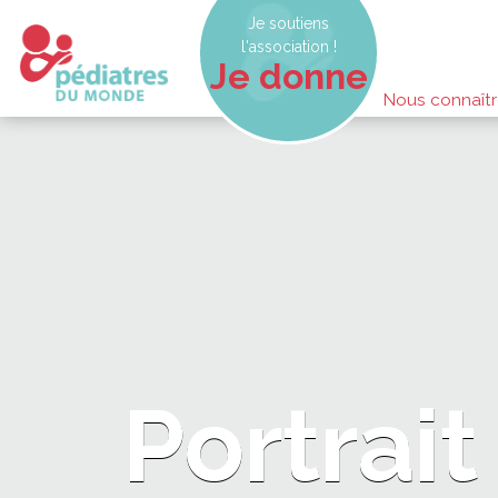
Je soutiens
l'association !
Je donne
Nous connaît
Portrai