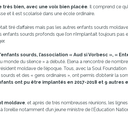
me très bien, avec une voix bien placée
. Il comprend ce qu’
esse et il est scolarisé dans une école ordinaire.
était tiré d’affaires mais pas les autres enfants sourds moldave
s enfants sourds profonds que l’on n’implantait toujours pas 
er.
d’enfants sourds, l’association « Aud si Vorbesc », « En
 du monde du silence » a débuté. Elena a rencontré de nombr
ésident moldave de l’époque. Tous, avec la Soul Foundation 
sourds et des « gens ordinaires », ont permis d’obtenir la s
nfants ont pu être implantés en 2017-2018 et 9 autres 
nt moldave
, et après de très nombreuses réunions, les lignes
 à l’oreille notamment d’un jeune ministre de l’Éducation Natio