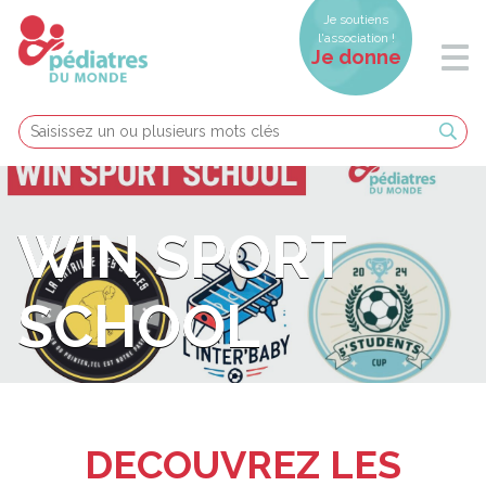
Je soutiens
l'association !
Je donne
WIN SPORT
SCHOOL
DECOUVREZ LES